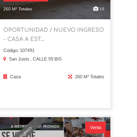
260 M² Totales
10
OPORTUNIDAD / NUEVO INGRESO
- CASA A EST...
Código: 107491
San Justo , CALLE 59 BIS
Casa
260 M² Totales
Venta
Nuevo Ingreso