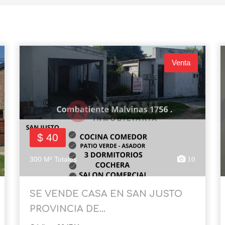
Venta
$ 40
300 M² Totales
10
SE VENDE CASA EN SAN JUSTO
PROVINCIA DE...