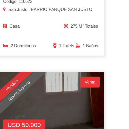
Código: 110622
San Justo , BARRIO PARQUE SAN JUSTO
Casa
275 M² Totales
2 Dormitorios
1 Toilets
1 Baños
Vendido
Venta
Nuevo Ingreso
USD 50.000