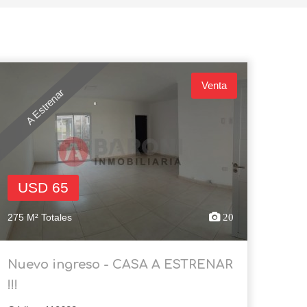
Venta
A Estrenar
USD 65
275 M² Totales
20
Nuevo ingreso - CASA A ESTRENAR
!!!