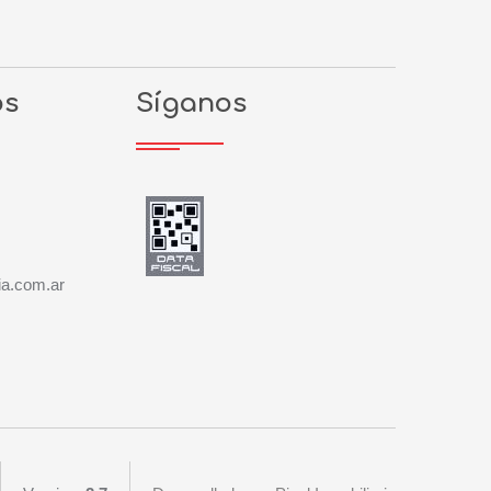
os
Síganos
ia.com.ar