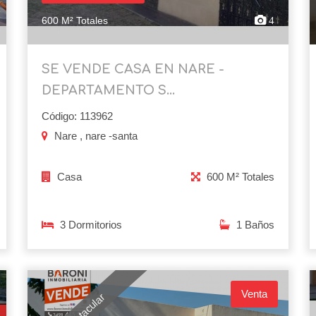
600 M² Totales
4
SE VENDE CASA EN NARE -
DEPARTAMENTO S...
Código: 113962
Nare , nare -santa
Casa
600 M² Totales
3 Dormitorios
1 Baños
Venta
Espectacular