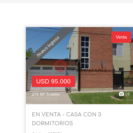
Venta
Nuevo Ingreso
USD 95.000
275 M² Totales
18
EN VENTA - CASA CON 3
DORMITORIOS