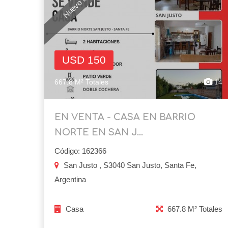
USD 150
667.8 M² Totales
14
EN VENTA - CASA EN BARRIO
NORTE EN SAN J...
Código: 162366
San Justo , S3040 San Justo, Santa Fe,
Argentina
Casa
667.8 M² Totales