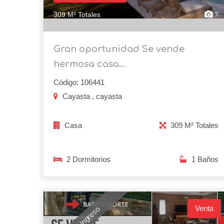
309 M² Totales
7
Gran oportunidad Se vende
hermosa casa...
Código: 106441
Cayasta , cayasta
Casa
309 M² Totales
2 Dormitorios
1 Baños
Venta
Nuevo Ingreso