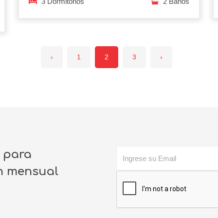
3 Dormitorios
2 Baños
‹
1
2
3
›
o para
ín mensual