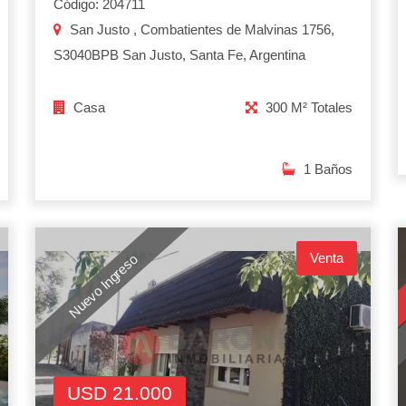
Código: 204711
San Justo , Combatientes de Malvinas 1756,
S3040BPB San Justo, Santa Fe, Argentina
Casa
300 M² Totales
1 Baños
Venta
Nuevo Ingreso
USD 21.000