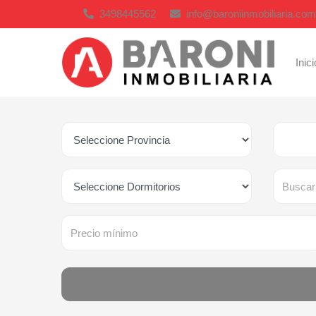
3498445562
info@baroniinmobiliaria.com
Inici