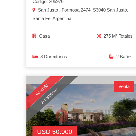
Código: 205976
San Justo , Formosa 2474, S3040 San Justo,
Santa Fe, Argentina
Casa
275 M² Totales
3 Dormitorios
2 Baños
Vendido
Venta
A Estrenar
USD 50.000