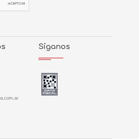
os
Síganos
ia.com.ar