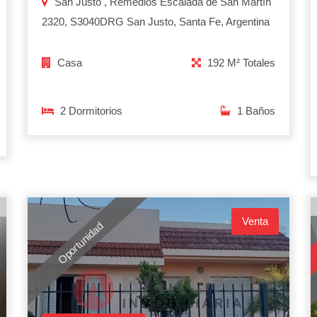
San Justo , Remedios Escalada de San Martín
2320, S3040DRG San Justo, Santa Fe, Argentina
Casa
192 M² Totales
2 Dormitorios
1 Baños
Venta
Oportunidad