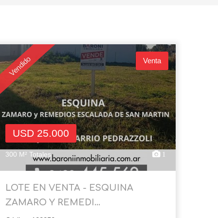
Vendido
Venta
USD 25.000
300 M² Totales
1
LOTE EN VENTA - ESQUINA
ZAMARO Y REMEDI...