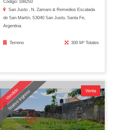
Código: 188250
San Justo , N. Zamaro & Remedios Escalada
de San Martín, S3040 San Justo, Santa Fe,
Argentina
Terreno
300 M² Totales
Vendido
Venta
Nuevo Ingreso