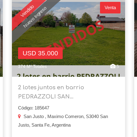
Vendido
Venta
Nuevo Ingreso
USD 35.000
374 M² Totales
5
2 lotes juntos en barrio
PEDRAZZOLI SAN...
Código: 185647
San Justo , Maximo Comeron, S3040 San
Justo, Santa Fe, Argentina