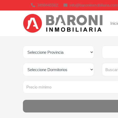
3498445562
info@baroniinmobiliaria.com
Inici