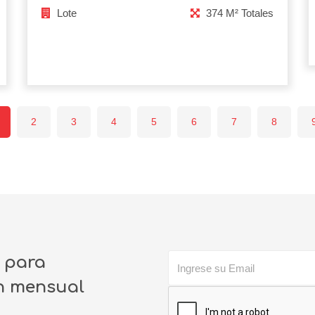
Lote
374 M² Totales
2
3
4
5
6
7
8
o para
ín mensual